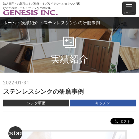
法人専門・お部屋のキズ補修・キズリペアならジェネシス/床
などの木部・アルミサッシなどの金属
メニュー
ホーム
実績紹介
ステンレスシンクの研磨事例
＞
＞
実績紹介
2022-01-31
ステンレスシンクの研磨事例
シンク研磨
キッチン