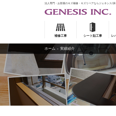
法人専門・お部屋のキズ補修・キズリペアならジェネシス/
補修工事
シート貼工事
レ
ホーム
実績紹介
＞
補修工事
シート貼工事
レ