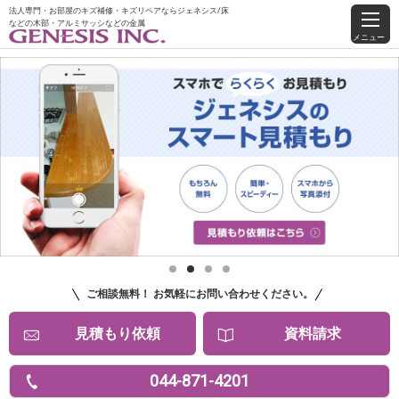
法人専門・お部屋のキズ補修・キズリペアならジェネシス/床
などの木部・アルミサッシなどの金属
メニュー
1
2
3
4
ご相談無料！ お気軽にお問い合わせください。
見積もり依頼
資料請求
044-871-4201