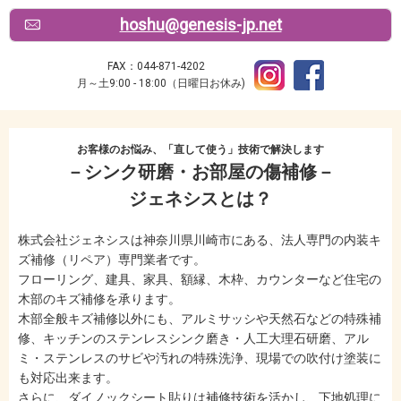
hoshu@genesis-jp.net
FAX：044-871-4202
月～土9:00 - 18:00（日曜日お休み)
お客様のお悩み、「直して使う」技術で解決します
－シンク研磨・お部屋の傷補修－
ジェネシスとは？
株式会社ジェネシスは神奈川県川崎市にある、法人専門の内装キ
ズ補修（リペア）専門業者です。
フローリング、建具、家具、額縁、木枠、カウンターなど住宅の
木部のキズ補修を承ります。
木部全般キズ補修以外にも、アルミサッシや天然石などの特殊補
修、キッチンのステンレスシンク磨き・人工大理石研磨、アル
ミ・ステンレスのサビや汚れの特殊洗浄、現場での吹付け塗装に
も対応出来ます。
さらに、ダイノックシート貼りは補修技術を活かし、下地処理に