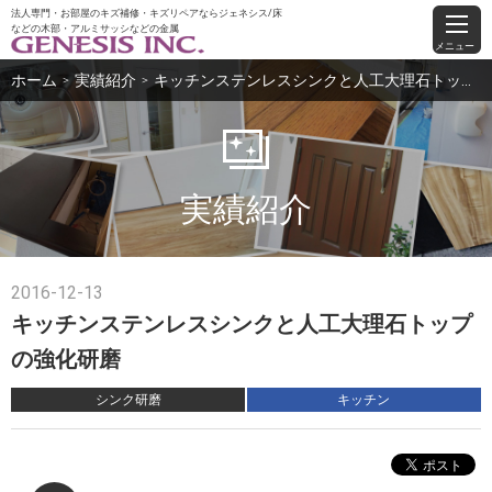
法人専門・お部屋のキズ補修・キズリペアならジェネシス/床
などの木部・アルミサッシなどの金属
メニュー
ホーム
実績紹介
キッチンステンレスシンクと人工大理石トップの強化研磨
＞
＞
実績紹介
2016-12-13
キッチンステンレスシンクと人工大理石トップ
の強化研磨
シンク研磨
キッチン