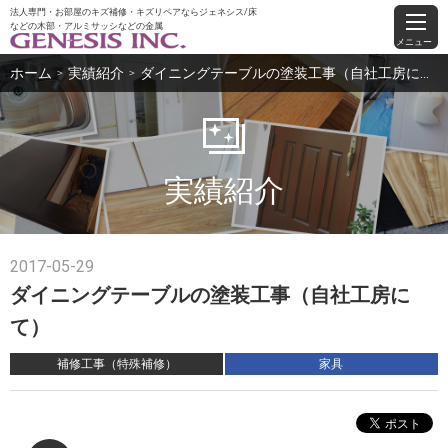
法人専門・お部屋のキズ補修・キズリペアならジェネシス/床
などの木部・アルミサッシなどの金属
メニュー
ホーム
実績紹介
ダイニングテーブルの塗装工事（自社工房にて）
＞
＞
実績紹介
2017-05-29
ダイニングテーブルの塗装工事（自社工房に
て）
補修工事（特殊補修）
家具