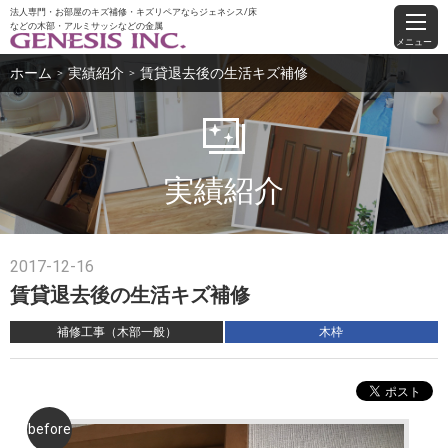
法人専門・お部屋のキズ補修・キズリペアならジェネシス/床
などの木部・アルミサッシなどの金属
メニュー
ホーム
実績紹介
賃貸退去後の生活キズ補修
＞
＞
実績紹介
2017-12-16
賃貸退去後の生活キズ補修
補修工事（木部一般）
木枠