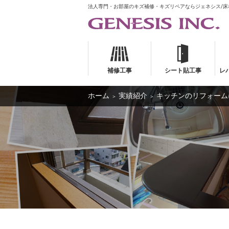
法人専門・お部屋のキズ補修・キズリペアならジェネシス/
補修工事
シート貼工事
レ
ホーム
実績紹介
キッチンのリフォーム
＞
＞
補修工事
シート貼工事
レ