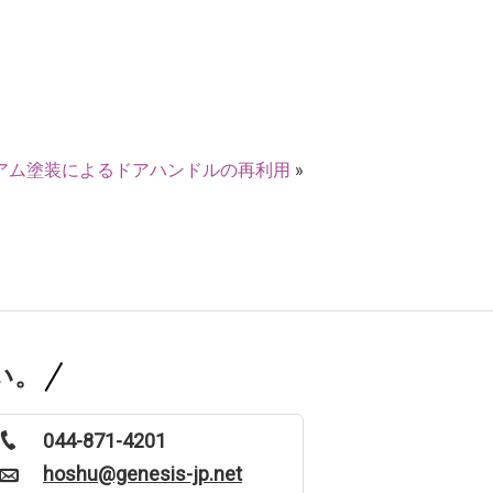
アム塗装によるドアハンドルの再利用
»
い。
044-871-4201
hoshu@genesis-jp.net