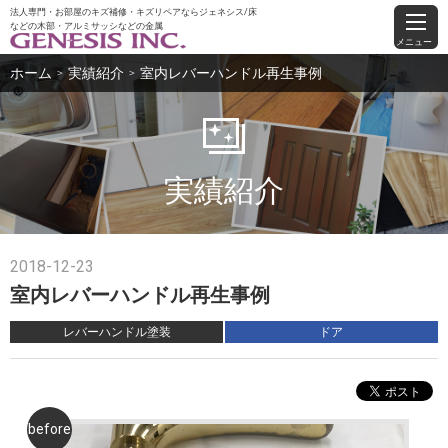
法人専門・お部屋のキズ補修・キズリペアならジェネシス/床
などの木部・アルミサッシなどの金属
メニュー
ホーム
実績紹介
室内レバーハンドル再生事例
＞
＞
実績紹介
2018-12-23
室内レバーハンドル再生事例
レバーハンドル塗装
ドア