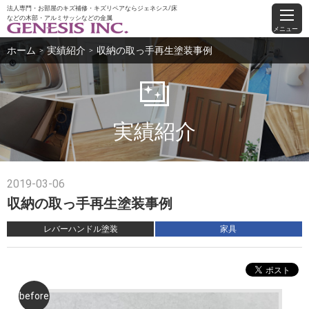
法人専門・お部屋のキズ補修・キズリペアならジェネシス/床
などの木部・アルミサッシなどの金属
メニュー
ホーム
実績紹介
収納の取っ手再生塗装事例
＞
＞
実績紹介
2019-03-06
収納の取っ手再生塗装事例
レバーハンドル塗装
家具