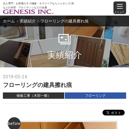
法人専門・お部屋のキズ補修・キズリペアならジェネシス/床
などの木部・アルミサッシなどの金属
メニュー
ホーム
実績紹介
フローリングの建具擦れ痕
＞
＞
実績紹介
2019-05-24
フローリングの建具擦れ痕
補修工事（木部一般）
フローリング