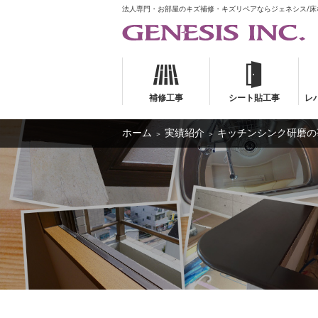
法人専門・お部屋のキズ補修・キズリペアならジェネシス/
補修工事
シート貼工事
レ
ホーム
実績紹介
キッチンシンク研磨の
＞
＞
補修工事
シート貼工事
レ